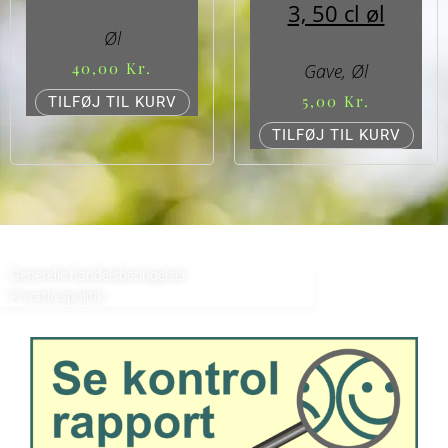
3, 50 cl øl
Øl
40,00
Kr.
Gave
,
Øl
5,00
Kr.
TILFØJ TIL KURV
TILFØJ TIL KURV
Generelle handelsbetingelser
Privatlivspolitik