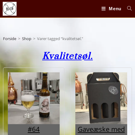
Menu
Forside
>
Shop
>
Varer tagged “kvalitetsøl.”
Kvalitetsøl.
#64
Gaveæske med