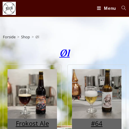
Menu
Forside
>
Shop
>
Øl
Øl
Frokost Ale
#64