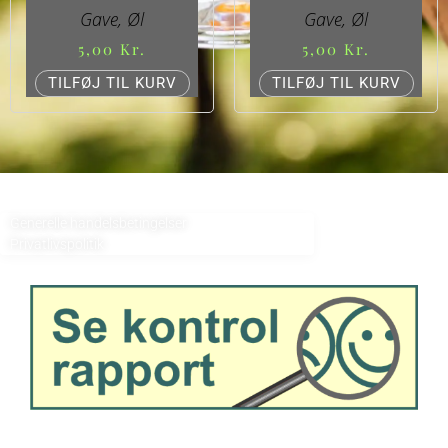
Gave
,
Øl
Gave
,
Øl
5,00
Kr.
5,00
Kr.
TILFØJ TIL KURV
TILFØJ TIL KURV
Generelle handelsbetingelser
Privatlivspolitik