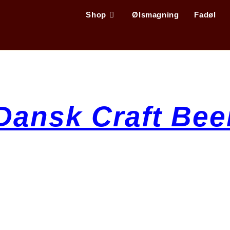
Shop
Ølsmagning
Fadøl
Dansk Craft Bee