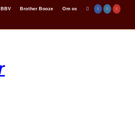
BBV
Brother Booze
Om os
r